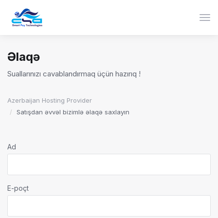
Nav
Əlaqə
Suallarınızı cavablandırmaq üçün hazırıq !
Azerbaijan Hosting Provider
Satışdan əvvəl bizimlə əlaqə saxlayın
Ad
E-poçt